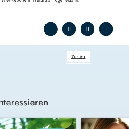
t er Reporterin Franziska Troger erzählt.
Zurück
nteressieren