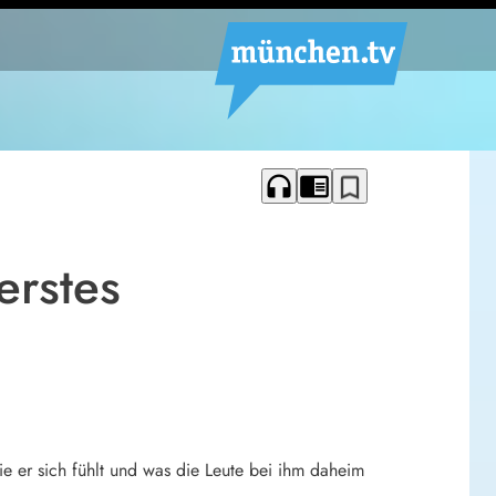
headphones
chrome_reader_mode
bookmark_border
erstes
 er sich fühlt und was die Leute bei ihm daheim