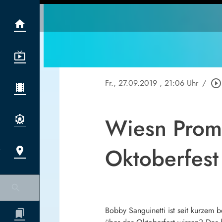
Fr., 27.09.2019
, 21:06 Uhr
/
play_circle_outline
Wiesn Promi
Oktoberfest
Bobby Sanguinetti ist seit kurzem