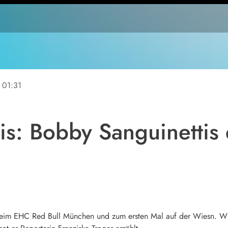
01:31
s: Bobby Sanguinettis 
 beim EHC Red Bull München und zum ersten Mal auf der Wiesn. Wie