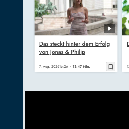
Das steckt hinter dem Erfolg
von Jonas & Philip
bookmark_border
7. Aug. 2026
16:26
13:47 Min.
7