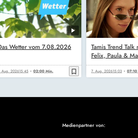
Das Wetter vom 7.08.2026
Tamis Trend Talk 
Felix, Paula & M
bookmark_border
. Aug. 2026
15:45
02:00 Min.
7. Aug. 2026
15:03
07:10
Medienpartner von: