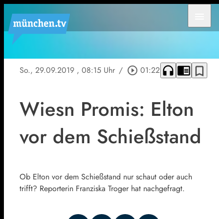
menu
headphones
chrome_reader_mode
bookmark_border
So., 29.09.2019
, 08:15 Uhr
/
play_circle_outline
01:22
Wiesn Promis: Elton
vor dem Schießstand
Ob Elton vor dem Schießstand nur schaut oder auch
trifft? Reporterin Franziska Troger hat nachgefragt.