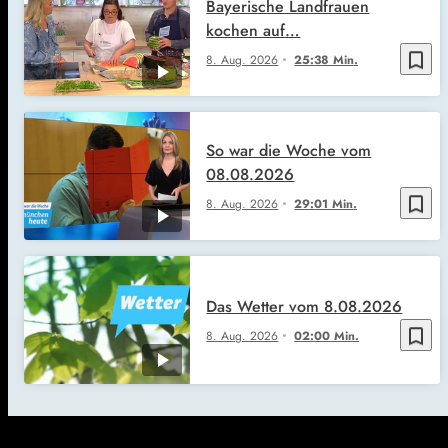
Bayerische Landfrauen
kochen auf…
bookmark_border
8. Aug. 2026
25:38 Min.
So war die Woche vom
08.08.2026
bookmark_border
8. Aug. 2026
29:01 Min.
Das Wetter vom 8.08.2026
bookmark_border
8. Aug. 2026
02:00 Min.