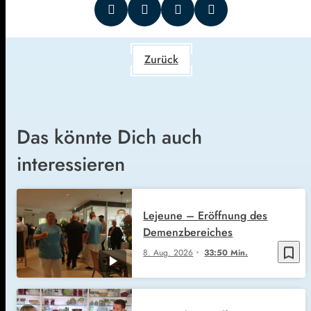
Zurück
Das könnte Dich auch
interessieren
Lejeune – Eröffnung des
Demenzbereiches
bookmark_border
8. Aug. 2026
33:50 Min.