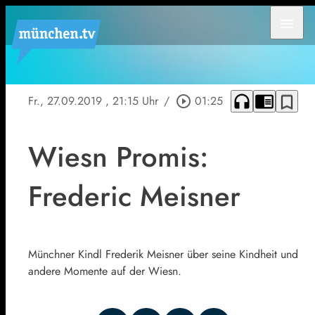
menu
headphones
chrome_reader_mode
bookmark_border
Fr., 27.09.2019
, 21:15 Uhr
/
play_circle_outline
01:25
Wiesn Promis:
Frederic Meisner
Münchner Kindl Frederik Meisner über seine Kindheit und
andere Momente auf der Wiesn.