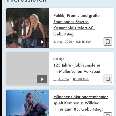
Politik, Promis und große
Emotionen: Stavros
Kostantinidis feiert 60.
Geburtstag
bookmark_border
4. Aug. 2026
02:18 Min.
Anzeige
125 Jahre - Jubiläumsfeier
im Müller'schen Volksbad
bookmark_border
1. Juli 2026
01:00 Min.
Münchens Marionettentheater
spielt Komponist Wilfried
Hiller zum 85. Geburtstag!