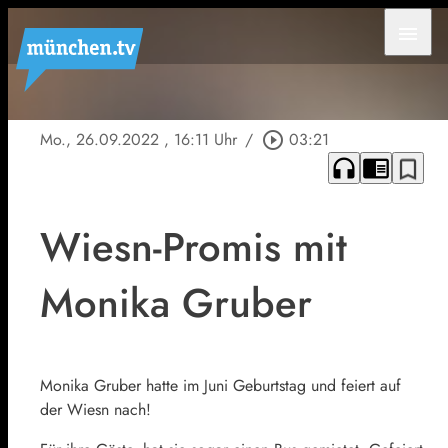
menu
Mo., 26.09.2022
, 16:11 Uhr
/
play_circle_outline
03:21
headphones
chrome_reader_mode
bookmark_border
Wiesn-Promis mit
Monika Gruber
Monika Gruber hatte im Juni Geburtstag und feiert auf
der Wiesn nach!