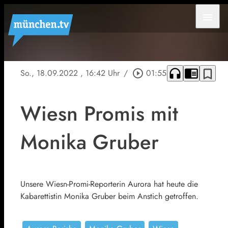
menu
headphones
chrome_reader_mode
bookmark_border
So., 18.09.2022
, 16:42 Uhr
/
play_circle_outline
01:55
Wiesn Promis mit
Monika Gruber
Unsere Wiesn-Promi-Reporterin Aurora hat heute die
Kabarettistin Monika Gruber beim Anstich getroffen.