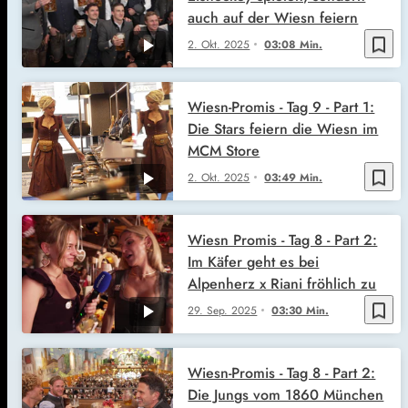
auch auf der Wiesn feiern
bookmark_border
2. Okt. 2025
03:08 Min.
Wiesn-Promis - Tag 9 - Part 1:
Die Stars feiern die Wiesn im
MCM Store
bookmark_border
2. Okt. 2025
03:49 Min.
Wiesn Promis - Tag 8 - Part 2:
Im Käfer geht es bei
Alpenherz x Riani fröhlich zu
bookmark_border
29. Sep. 2025
03:30 Min.
Wiesn-Promis - Tag 8 - Part 2:
Die Jungs vom 1860 München