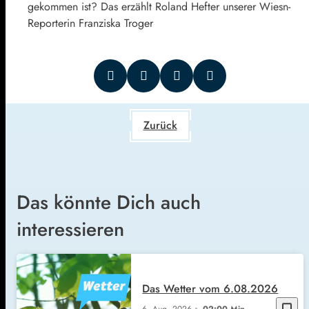
gekommen ist? Das erzählt Roland Hefter unserer Wiesn-
Reporterin Franziska Troger
Zurück
Das könnte Dich auch
interessieren
Das Wetter vom 6.08.2026
bookmark_border
6. Aug. 2026
02:00 Min.