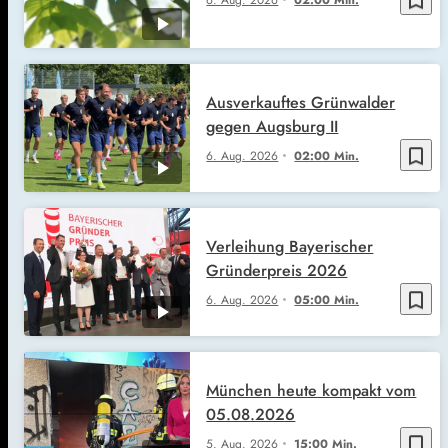
Ausverkauftes Grünwalder
gegen Augsburg II
bookmark_border
6. Aug. 2026
02:00 Min.
Verleihung Bayerischer
Gründerpreis 2026
bookmark_border
6. Aug. 2026
05:00 Min.
München heute kompakt vom
05.08.2026
bookmark_border
5. Aug. 2026
15:00 Min.