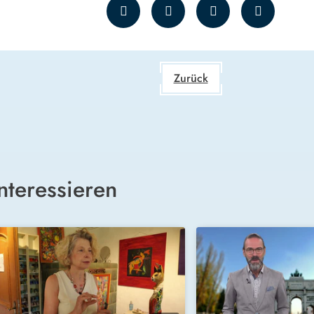
Zurück
nteressieren