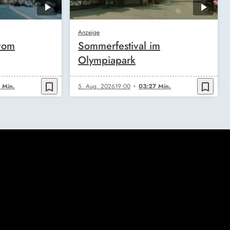
Anzeige
vom
Sommerfestival im
Olympiapark
bookmark_border
bookmark_border
 Min.
5. Aug. 2026
19:00
03:27 Min.