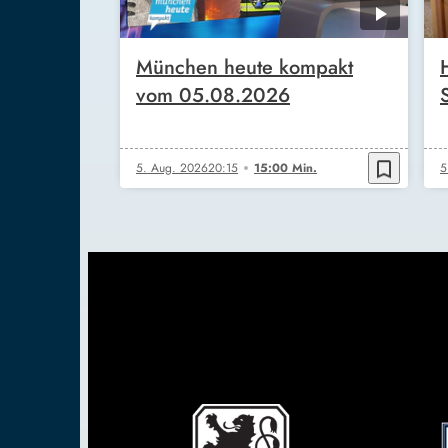
München heute kompakt
vom 05.08.2026
bookmark_border
5. Aug. 2026
20:15
15:00 Min.
5