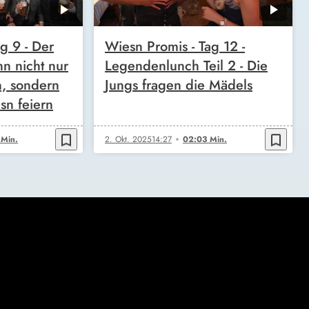
g 9 - Der
Wiesn Promis - Tag 12 -
n nicht nur
Legendenlunch Teil 2 - Die
n, sondern
Jungs fragen die Mädels
sn feiern
bookmark_border
bookmark_border
 Min.
2. Okt. 2025
14:27
02:03 Min.