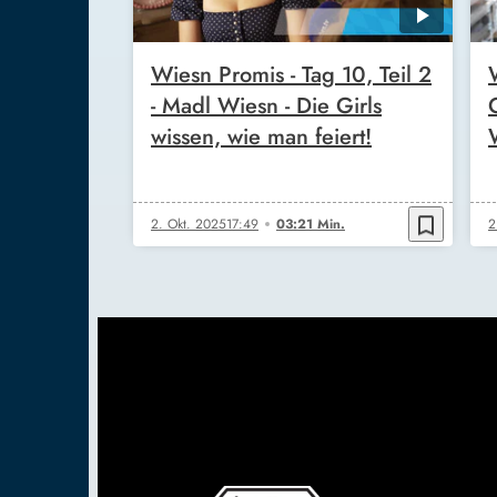
Wiesn Promis - Tag 10, Teil 2
- Madl Wiesn - Die Girls
wissen, wie man feiert!
bookmark_border
2. Okt. 2025
17:49
03:21 Min.
2