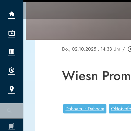
Do., 02.10.2025
, 14:33 Uhr
/
play_circl
Wiesn Promi
Dahoam is Dahoam
Oktoberfe