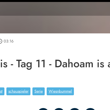
e_outline
03:16
s - Tag 11 - Dahoam is 
st
schauspieler
Serie
Wiesnbummel