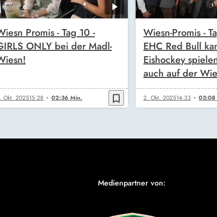
Wiesn Promis - Tag 10 -
Wiesn-Promis - Ta
GIRLS ONLY bei der Madl-
EHC Red Bull kan
Wiesn!
Eishockey spiele
auch auf der Wie
bookmark_border
. Okt. 2025
15:28
02:36 Min.
2. Okt. 2025
14:33
03:08
Medienpartner von: