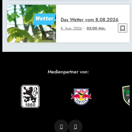
Das Wetter vom 8.08.2026
bookmark_border
8. Aug. 2026
02:00 Min.
Medienpartner von: