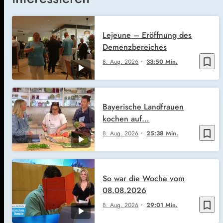
Lejeune – Eröffnung des
Demenzbereiches
bookmark_border
8. Aug. 2026
33:50 Min.
Bayerische Landfrauen
kochen auf…
bookmark_border
8. Aug. 2026
25:38 Min.
So war die Woche vom
08.08.2026
bookmark_border
8. Aug. 2026
29:01 Min.