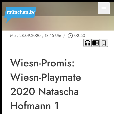
menu
Mo., 28.09.2020
, 18:15 Uhr
/
play_circle_outline
02:53
headphones
chrome_reader_mode
bookmark_border
Wiesn-Promis:
Wiesn-Playmate
2020 Natascha
Hofmann 1