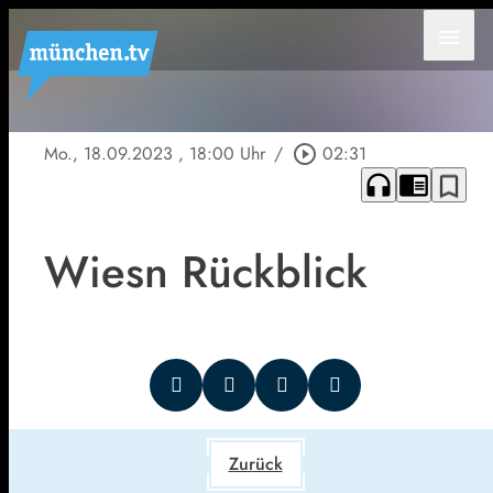
menu
Mo., 18.09.2023
, 18:00 Uhr
/
play_circle_outline
02:31
headphones
chrome_reader_mode
bookmark_border
Wiesn Rückblick
Zurück