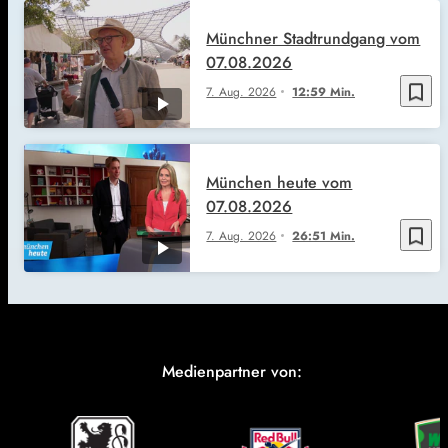
Münchner Stadtrundgang vom
07.08.2026
bookmark_border
7. Aug. 2026
12:59 Min.
München heute vom
07.08.2026
bookmark_border
7. Aug. 2026
26:51 Min.
Medienpartner von: