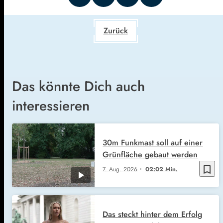
Zurück
Das könnte Dich auch
interessieren
30m Funkmast soll auf einer
Grünfläche gebaut werden
bookmark_border
7. Aug. 2026
02:02 Min.
Das steckt hinter dem Erfolg