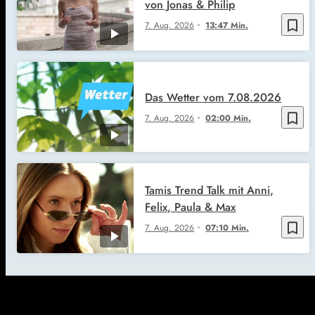
von Jonas & Philip
bookmark_border
7. Aug. 2026
13:47 Min.
Das Wetter vom 7.08.2026
bookmark_border
7. Aug. 2026
02:00 Min.
Tamis Trend Talk mit Anni,
Felix, Paula & Max
bookmark_border
7. Aug. 2026
07:10 Min.