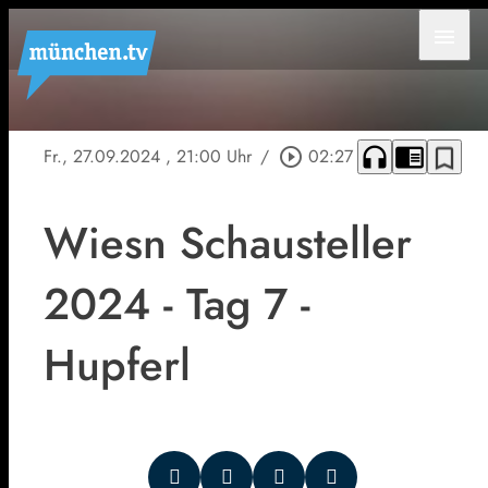
menu
headphones
chrome_reader_mode
bookmark_border
Fr., 27.09.2024
, 21:00 Uhr
/
play_circle_outline
02:27
Wiesn Schausteller
2024 - Tag 7 -
Hupferl