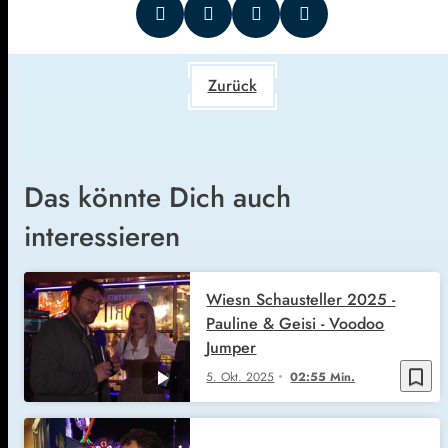
Zurück
Das könnte Dich auch
interessieren
Wiesn Schausteller 2025 -
Pauline & Geisi - Voodoo
Jumper
bookmark_border
5. Okt. 2025
02:55 Min.