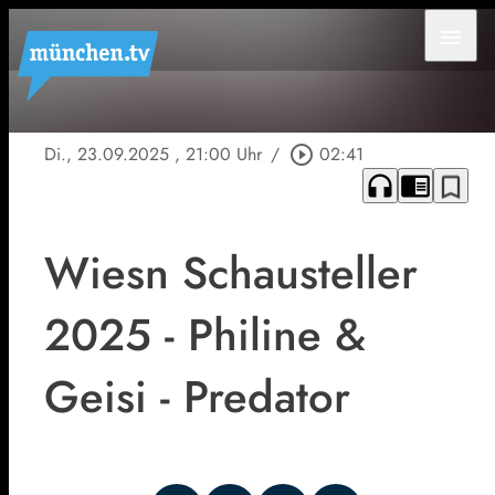
menu
Di., 23.09.2025
, 21:00 Uhr
/
play_circle_outline
02:41
headphones
chrome_reader_mode
bookmark_border
Wiesn Schausteller
2025 - Philine &
Geisi - Predator