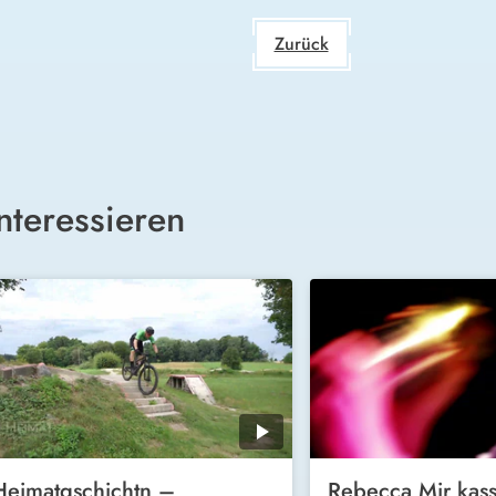
Zurück
nteressieren
Heimatgschichtn –
Rebecca Mir kass