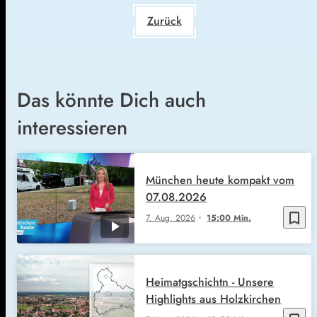
Zurück
Das könnte Dich auch
interessieren
München heute kompakt vom
07.08.2026
bookmark_border
7. Aug. 2026
15:00 Min.
Heimatgschichtn - Unsere
Highlights aus Holzkirchen