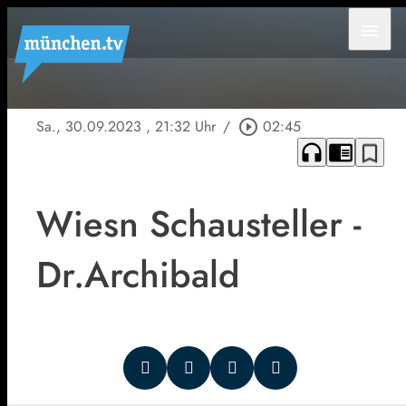
menu
Sa., 30.09.2023
, 21:32 Uhr
/
play_circle_outline
02:45
headphones
chrome_reader_mode
bookmark_border
Wiesn Schausteller -
Dr.Archibald