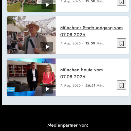
bookmark_border
7. Aug. 2026
12:50 Min.
Münchner Stadtrundgang vom
07.08.2026
bookmark_border
7. Aug. 2026
12:59 Min.
München heute vom
07.08.2026
bookmark_border
7. Aug. 2026
26:51 Min.
Medienpartner von: