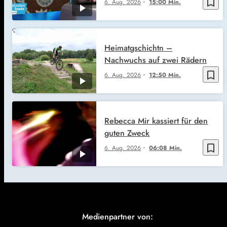
bookmark_border
6. Aug. 2026
15:00 Min.
Heimatgschichtn –
Nachwuchs auf zwei Rädern
bookmark_border
6. Aug. 2026
12:50 Min.
Rebecca Mir kassiert für den
guten Zweck
bookmark_border
6. Aug. 2026
06:08 Min.
Medienpartner von: