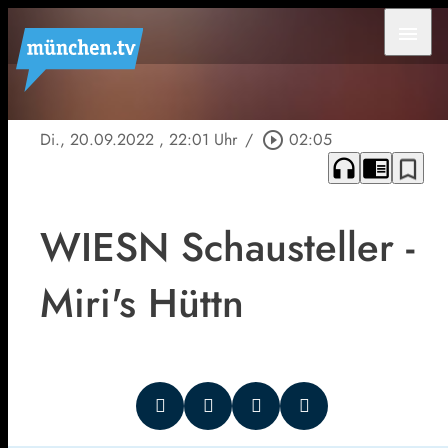
menu
Di., 20.09.2022
, 22:01 Uhr
/
play_circle_outline
02:05
headphones
chrome_reader_mode
bookmark_border
WIESN Schausteller -
Miri's Hüttn