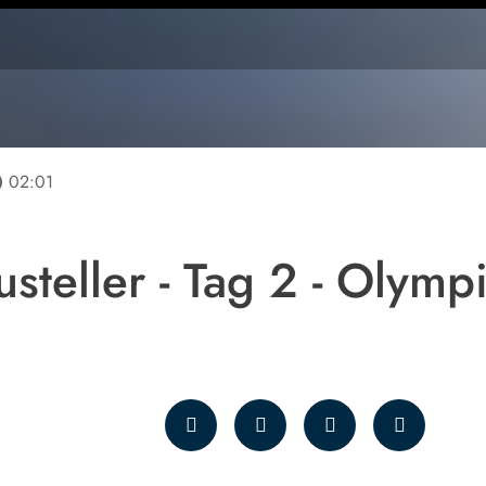
line
02:01
steller - Tag 2 - Olymp