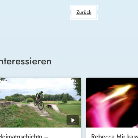
Zurück
nteressieren
Heimatgschichtn –
Rebecca Mir kass