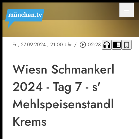
menu
headphones
chrome_reader_mode
bookmark_border
Fr., 27.09.2024
, 21:00 Uhr
/
play_circle_outline
02:23
Wiesn Schmankerl
2024 - Tag 7 - s'
Mehlspeisenstandl
Krems