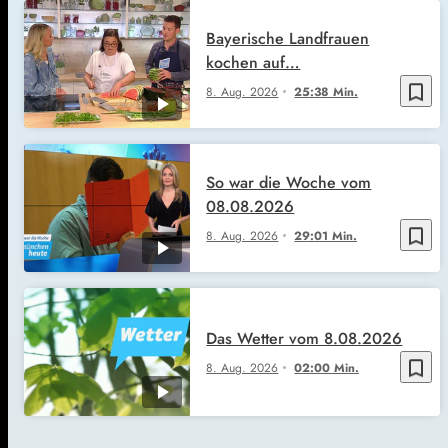
Bayerische Landfrauen
kochen auf…
bookmark_border
8. Aug. 2026
25:38 Min.
So war die Woche vom
08.08.2026
bookmark_border
8. Aug. 2026
29:01 Min.
Das Wetter vom 8.08.2026
bookmark_border
8. Aug. 2026
02:00 Min.