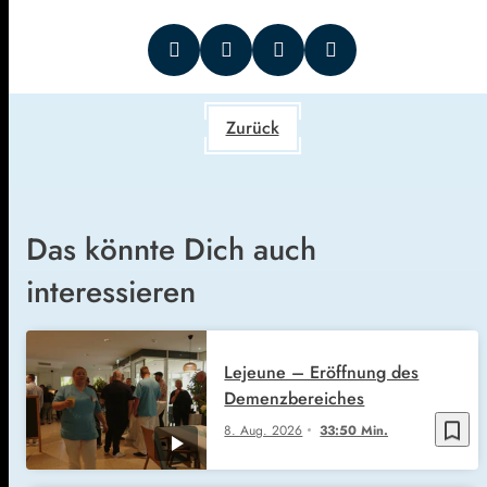
Zurück
Das könnte Dich auch
interessieren
Lejeune – Eröffnung des
Demenzbereiches
bookmark_border
8. Aug. 2026
33:50 Min.