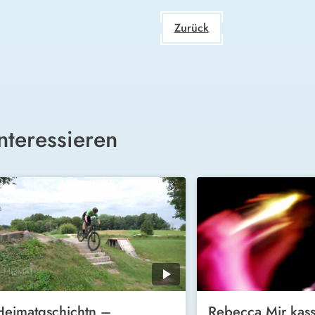
Zurück
nteressieren
Heimatgschichtn –
Rebecca Mir kass