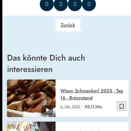
Zurück
Das könnte Dich auch
interessieren
Wiesn Schmankerl 2025 - Tag
16 - Breznstand
bookmark_border
5. Okt. 2025
02:11 Min.