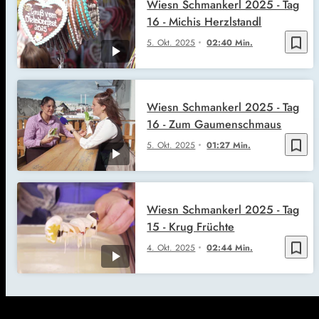
Wiesn Schmankerl 2025 - Tag
16 - Michis Herzlstandl
bookmark_border
5. Okt. 2025
02:40 Min.
Wiesn Schmankerl 2025 - Tag
16 - Zum Gaumenschmaus
bookmark_border
5. Okt. 2025
01:27 Min.
Wiesn Schmankerl 2025 - Tag
15 - Krug Früchte
bookmark_border
4. Okt. 2025
02:44 Min.