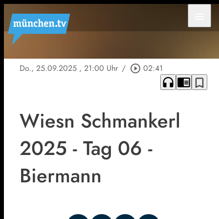
menu
Do., 25.09.2025
, 21:00 Uhr
/
play_circle_outline
02:41
headphones
chrome_reader_mode
bookmark_border
Wiesn Schmankerl
2025 - Tag 06 -
Biermann