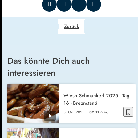
Zurück
Das könnte Dich auch
interessieren
Wiesn Schmankerl 2025 - Tag
16 - Breznstand
bookmark_border
5. Okt. 2025
02:11 Min.