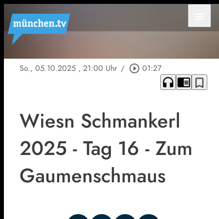
menu
So., 05.10.2025
, 21:00 Uhr
/
play_circle_outline
01:27
headphones
chrome_reader_mode
bookmark_border
Wiesn Schmankerl
2025 - Tag 16 - Zum
Gaumenschmaus