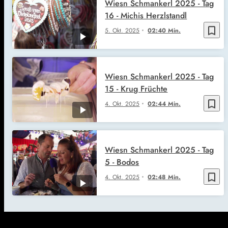
Wiesn Schmankerl 2025 - Tag
16 - Michis Herzlstandl
bookmark_border
5. Okt. 2025
02:40 Min.
Wiesn Schmankerl 2025 - Tag
15 - Krug Früchte
bookmark_border
4. Okt. 2025
02:44 Min.
Wiesn Schmankerl 2025 - Tag
5 - Bodos
bookmark_border
4. Okt. 2025
02:48 Min.