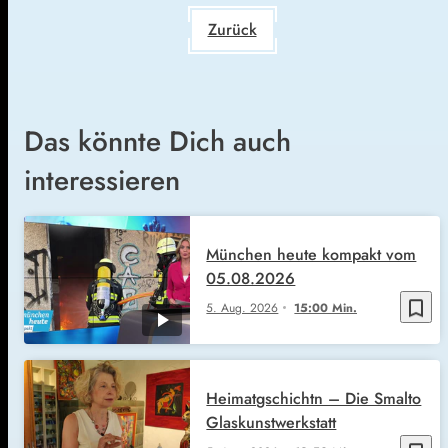
Zurück
Das könnte Dich auch
interessieren
München heute kompakt vom
05.08.2026
bookmark_border
5. Aug. 2026
15:00 Min.
Heimatgschichtn – Die Smalto
Glaskunstwerkstatt