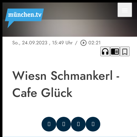
menu
So., 24.09.2023
, 15:49 Uhr
/
play_circle_outline
02:21
headphones
chrome_reader_mode
bookmark_border
Wiesn Schmankerl -
Cafe Glück