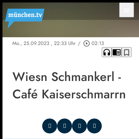
menu
Mo., 25.09.2023
, 22:33 Uhr
/
play_circle_outline
02:13
headphones
chrome_reader_mode
bookmark_border
Wiesn Schmankerl -
Café Kaiserschmarrn