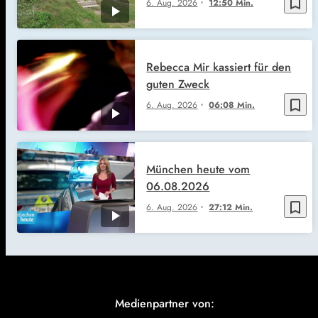
bookmark_border
6. Aug. 2026
12:50 Min.
Rebecca Mir kassiert für den
guten Zweck
bookmark_border
6. Aug. 2026
06:08 Min.
München heute vom
06.08.2026
bookmark_border
6. Aug. 2026
27:12 Min.
Medienpartner von: