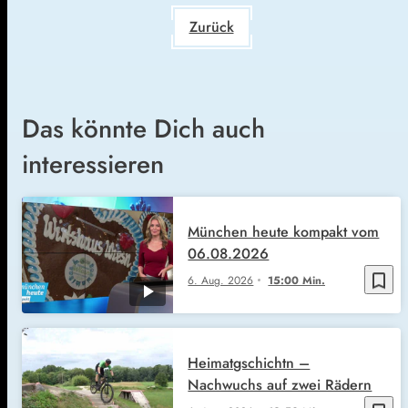
Zurück
Das könnte Dich auch
interessieren
München heute kompakt vom
06.08.2026
bookmark_border
6. Aug. 2026
15:00 Min.
Heimatgschichtn –
Nachwuchs auf zwei Rädern