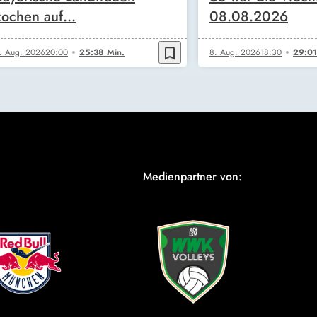
kochen auf…
08.08.2026
bookmark_border
. Aug. 2026
20:00
25:38 Min.
8. Aug. 2026
18:30
29:01
Medienpartner von: