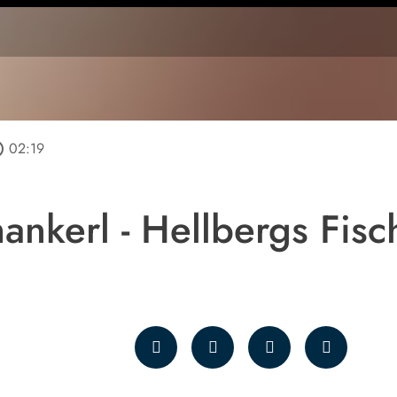
tline
02:19
nkerl - Hellbergs Fisch