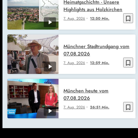
Heimatgschichtn - Unsere
Highlights aus Holzkirchen
bookmark_border
7. Aug. 2026
12:50 Min.
Münchner Stadtrundgang vom
07.08.2026
bookmark_border
7. Aug. 2026
12:59 Min.
München heute vom
07.08.2026
bookmark_border
7. Aug. 2026
26:51 Min.