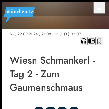
menu
So., 22.09.2024
, 21:08 Uhr
/
play_circle_outline
02:07
headphones
chrome_reader_mode
bookmark_border
Wiesn Schmankerl -
Tag 2 - Zum
Gaumenschmaus