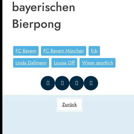
bayerischen
Bierpong
FC Bayern
FC Bayern München
fcb
Linda Dallmann
Louisa Off
Wiesn sportlich
Zurück