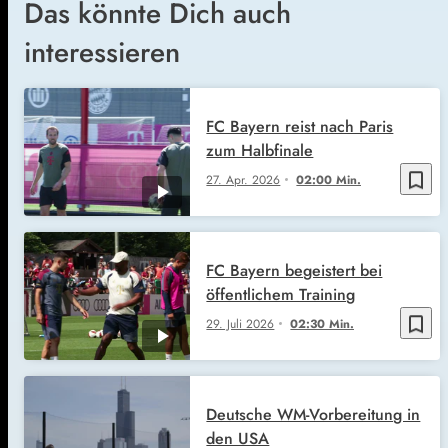
Das könnte Dich auch
interessieren
FC Bayern reist nach Paris
zum Halbfinale
bookmark_border
27. Apr. 2026
02:00 Min.
FC Bayern begeistert bei
öffentlichem Training
bookmark_border
29. Juli 2026
02:30 Min.
Deutsche WM-Vorbereitung in
den USA