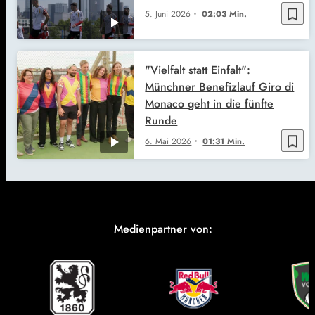
bookmark_border
5. Juni 2026
02:03 Min.
"Vielfalt statt Einfalt":
Münchner Benefizlauf Giro di
Monaco geht in die fünfte
Runde
bookmark_border
6. Mai 2026
01:31 Min.
Medienpartner von: