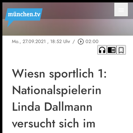
menu
Mo., 27.09.2021
, 18:52 Uhr
/
play_circle_outline
02:00
headphones
chrome_reader_mode
bookmark_border
Wiesn sportlich 1:
Nationalspielerin
Linda Dallmann
versucht sich im