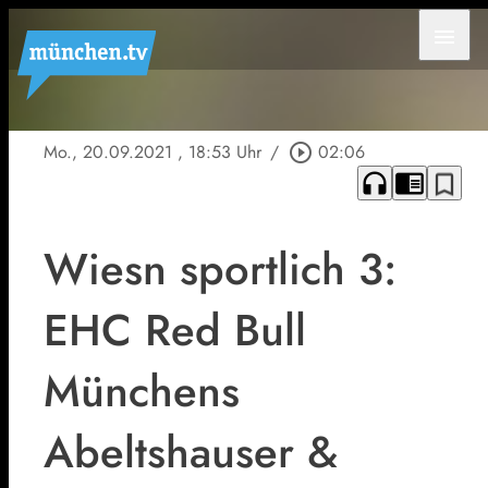
menu
Mo., 20.09.2021
, 18:53 Uhr
/
play_circle_outline
02:06
headphones
chrome_reader_mode
bookmark_border
Wiesn sportlich 3:
EHC Red Bull
Münchens
Abeltshauser &