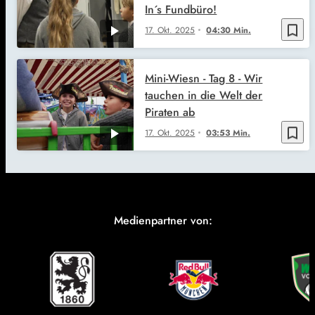
In´s Fundbüro!
bookmark_border
17. Okt. 2025
04:30 Min.
Mini-Wiesn - Tag 8 - Wir
tauchen in die Welt der
Piraten ab
bookmark_border
17. Okt. 2025
03:53 Min.
Medienpartner von: