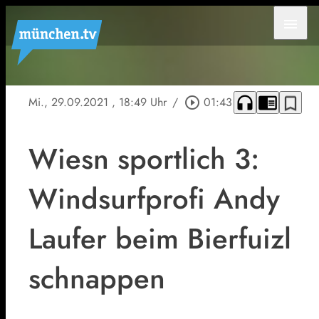
menu
headphones
chrome_reader_mode
bookmark_border
Mi., 29.09.2021
, 18:49 Uhr
/
play_circle_outline
01:43
Wiesn sportlich 3:
Windsurfprofi Andy
Laufer beim Bierfuizl
schnappen