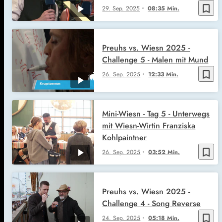
bookmark_border
29. Sep. 2025
08:35 Min.
Preuhs vs. Wiesn 2025 -
Challenge 5 - Malen mit Mund
bookmark_border
26. Sep. 2025
12:33 Min.
Mini-Wiesn - Tag 5 - Unterwegs
mit Wiesn-Wirtin Franziska
Kohlpaintner
bookmark_border
26. Sep. 2025
03:52 Min.
Preuhs vs. Wiesn 2025 -
Challenge 4 - Song Reverse
bookmark_border
24. Sep. 2025
05:18 Min.