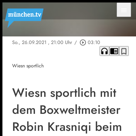
menu
So., 26.09.2021
, 21:00 Uhr
/
play_circle_outline
03:10
headphones
chrome_reader_mode
bookmark_border
Wiesn sportlich
Wiesn sportlich mit
dem Boxweltmeister
Robin Krasniqi beim