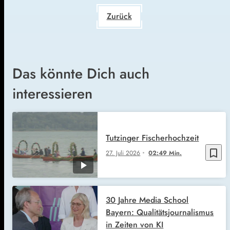
Zurück
Das könnte Dich auch
interessieren
Tutzinger Fischerhochzeit
bookmark_border
27. Juli 2026
02:49 Min.
30 Jahre Media School
Bayern: Qualitätsjournalismus
in Zeiten von KI