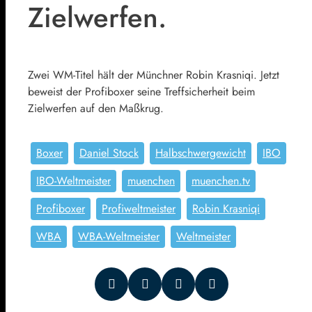
Zielwerfen.
Zwei WM-Titel hält der Münchner Robin Krasniqi. Jetzt
beweist der Profiboxer seine Treffsicherheit beim
Zielwerfen auf den Maßkrug.
Boxer
Daniel Stock
Halbschwergewicht
IBO
IBO-Weltmeister
muenchen
muenchen.tv
Profiboxer
Profiweltmeister
Robin Krasniqi
WBA
WBA-Weltmeister
Weltmeister