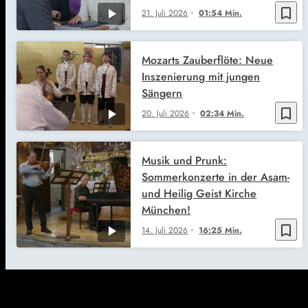
bookmark_border
21. Juli 2026
01:54 Min.
Mozarts Zauberflöte: Neue
Inszenierung mit jungen
Sängern
bookmark_border
20. Juli 2026
02:34 Min.
Musik und Prunk:
Sommerkonzerte in der Asam-
und Heilig Geist Kirche
München!
bookmark_border
14. Juli 2026
16:25 Min.