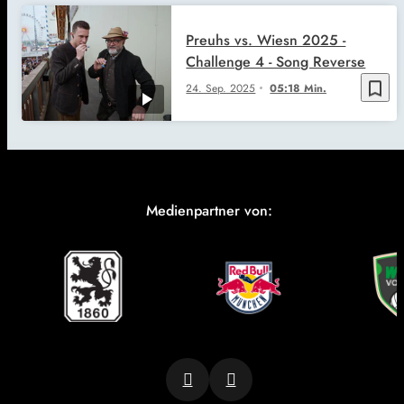
Preuhs vs. Wiesn 2025 -
Challenge 4 - Song Reverse
bookmark_border
24. Sep. 2025
05:18 Min.
Medienpartner von: