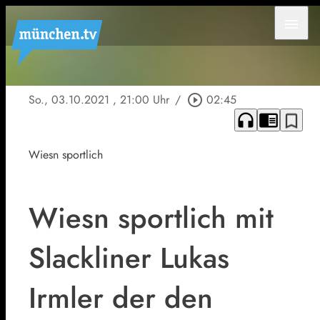
menu
So., 03.10.2021
, 21:00 Uhr
/
play_circle_outline
02:45
headphones
chrome_reader_mode
bookmark_border
Wiesn sportlich
Wiesn sportlich mit
Slackliner Lukas
Irmler der den