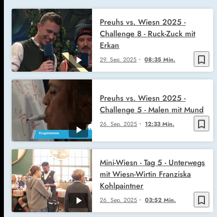
Preuhs vs. Wiesn 2025 -
Challenge 8 - Ruck-Zuck mit
Erkan
bookmark_border
29. Sep. 2025
08:35 Min.
Preuhs vs. Wiesn 2025 -
Challenge 5 - Malen mit Mund
bookmark_border
26. Sep. 2025
12:33 Min.
Mini-Wiesn - Tag 5 - Unterwegs
mit Wiesn-Wirtin Franziska
Kohlpaintner
bookmark_border
26. Sep. 2025
03:52 Min.