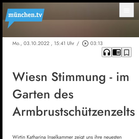
menu
Mo., 03.10.2022
, 15:41 Uhr
/
play_circle_outline
03:13
headphones
chrome_reader_mode
bookmark_border
Wiesn Stimmung - im
Garten des
Armbrustschützenzelts
Wirtin Katharina Inselkammer zeigt uns ihre neuesten