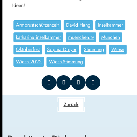
Ideen!
Armbrustschützenzelt
David Hang
Inselkammer
katharina inselkammer
muenchen.tv
München
Oktoberfest
Sophia Dreyer
Stimmung
Wiesn
Wiesn 2022
Wiesn-Stimmung
Zurück