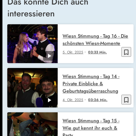
Das könnte Dich auch
interessieren
Wiesn Stimmung - Tag 16 - Die
schönsten Wiesn-Momente
bookmark_border
5. Okt. 2025
03:33 Min.
Wiesn Stimmung - Tag 14 -
Private Einblicke &
Geburtstagsüberraschung
bookmark_border
4. Okt. 2025
03:26 Min.
Wiesn Stimmung - Tag 15 -
Wie gut kennt ihr euch &
Party