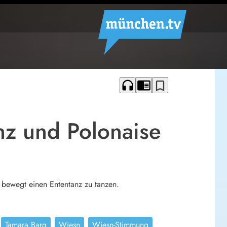
headphones
chrome_reader_mode
bookmark_border
nz und Polonaise
u bewegt einen Ententanz zu tanzen.
Tamara Barg
Wiesn
Wiesn-Stimmung