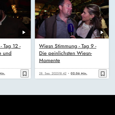
 Tag 12 -
Wiesn Stimmung - Tag 9 -
te und
Die peinlichsten Wiesn-
Momente
bookmark_border
bookmark_border
Min.
28. Sep. 2025
18:42
02:56 Min.