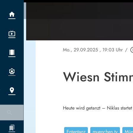
Mo., 29.09.2025
, 19:03 Uhr
/
play_cir
Wiesn Stimm
Heute wird getanzt – Niklas starte
Ententanz
muenchen.tv
Mün