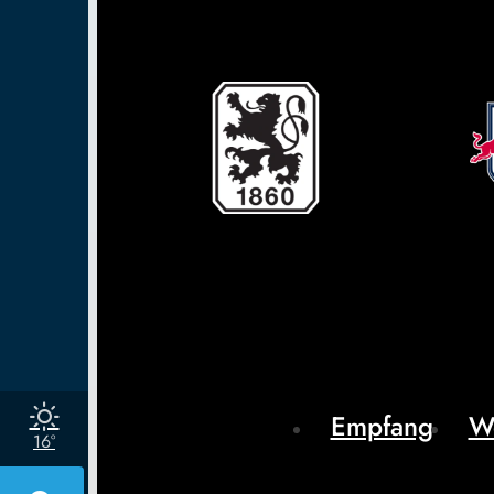
Empfang
W
16°