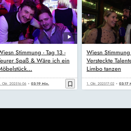
Wiesn Stimmung - Tag 13 -
Wiesn Stimmung -
Teurer Spaß & Wäre ich ein
Versteckte Talen
Möbelstück…
Limbo tanzen
bookmark_border
. Okt. 2025
16:06
03:19 Min.
1. Okt. 2025
17:02
03:17 