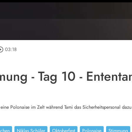
cle_outline
03:18
ung - Tag 10 - Ententa
t eine Polonaise im Zelt während Tami das Sicherheitspersonal daz
chen
Niklas Schüler
Oktoberfest
Polonaise
Stimmung