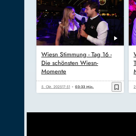
Wiesn Stimmung - Tag 16 -
Die schönsten Wiesn-
Momente
bookmark_border
5. Okt. 2025
17:51
03:33 Min.
2