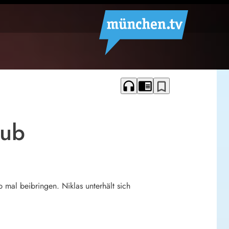
headphones
chrome_reader_mode
bookmark_border
lub
b mal beibringen. Niklas unterhält sich