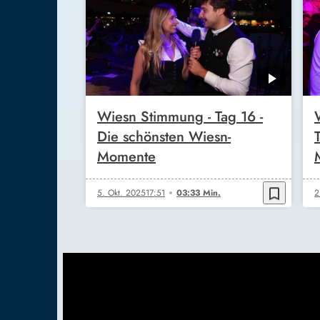
Wiesn Stimmung - Tag 16 -
Die schönsten Wiesn-
Momente
bookmark_border
5. Okt. 2025
17:51
03:33 Min.
2