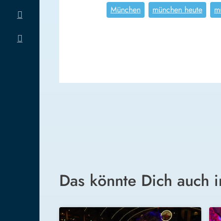
München
münchen heute
m
Das könnte Dich auch i