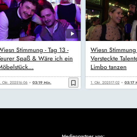
Wiesn Stimmung - Tag 13 -
Wiesn Stimmung -
Teurer Spaß & Wäre ich ein
Versteckte Talen
Möbelstück…
Limbo tanzen
bookmark_border
. Okt. 2025
16:06
03:19 Min.
1. Okt. 2025
17:02
03:17 
Medienpartner von: