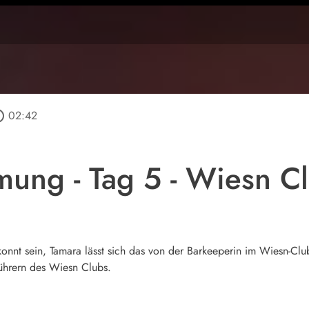
outline
02:42
ung - Tag 5 - Wiesn C
konnt sein, Tamara lässt sich das von der Barkeeperin im Wiesn-Clu
ührern des Wiesn Clubs.