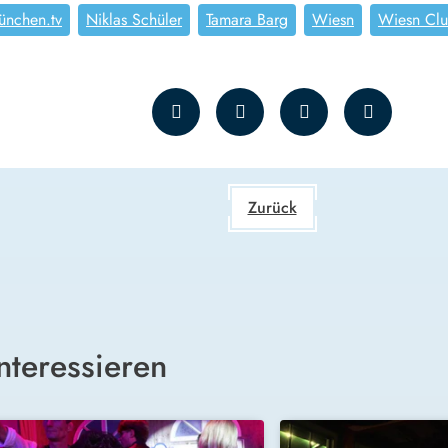
ünchen.tv
Niklas Schüler
Tamara Barg
Wiesn
Wiesn Cl
Zurück
nteressieren