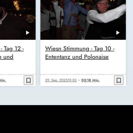
 Tag 12 -
Wiesn Stimmung - Tag 10 -
te und
Ententanz und Polonaise
bookmark_border
bookmark_border
Min.
29. Sep. 2025
19:03
03:18 Min.