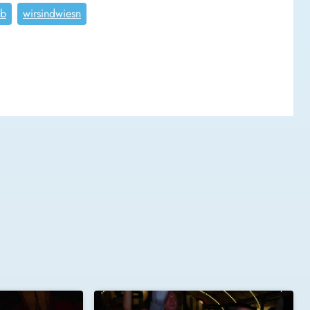
ub
wirsindwiesn