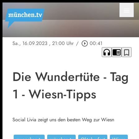
menu
Sa., 16.09.2023
, 21:00 Uhr
/
play_circle_outline
00:41
headphones
chrome_reader_mode
bookmark_border
Die Wundertüte - Tag
1 - Wiesn-Tipps
Social Livia zeigt uns den besten Weg zur Wiesn