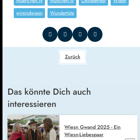
muenchen.tv
münchen.tv
Oktoberfest
Wiesn
wirsindwiesn
Wundertüte
Zurück
Das könnte Dich auch
interessieren
Wiesn Gwand 2025 - Ein
Wiesn-Liebespaar