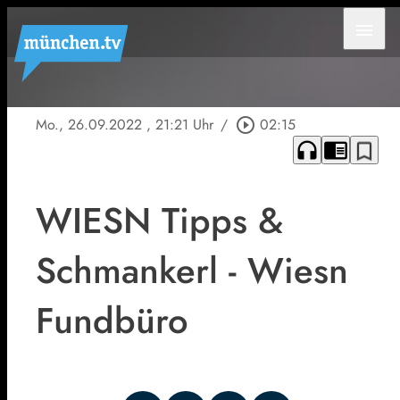
menu
Mo., 26.09.2022
, 21:21 Uhr
/
play_circle_outline
02:15
headphones
chrome_reader_mode
bookmark_border
WIESN Tipps &
Schmankerl - Wiesn
Fundbüro