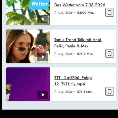
Das Wetter vom 7.08.2026
bookmark_border
7. Aug. 2026
02:00 Min.
Tamis Trend Talk mit Anni,
Felix, Paula & Max
bookmark_border
7. Aug. 2026
07:10 Min.
TTT - 260706_Folge
12_7x11_tiy.mp4
bookmark_border
7. Aug. 2026
07:11 Min.