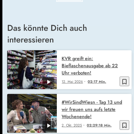
Das könnte Dich auch
interessieren
KVR greift ein:
Bieflaschenausgabe ab 22
Uhr verboten!
bookmark_border
12. Mai 2026
02:17 Min.
#WirSindWiesn - Tag 13 und
wir freuen uns aufs letzte
Wochenende!
bookmark_border
2. Okt. 2025
02:29:18 Min.