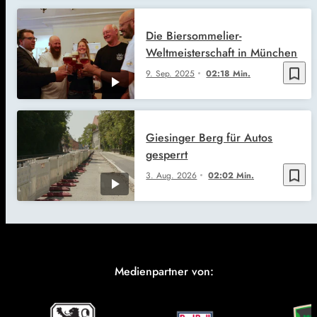
Die Biersommelier-
Weltmeisterschaft in München
bookmark_border
9. Sep. 2025
02:18 Min.
Giesinger Berg für Autos
gesperrt
bookmark_border
3. Aug. 2026
02:02 Min.
Medienpartner von: