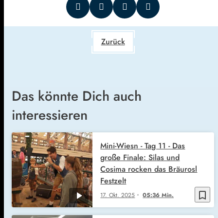
Zurück
Das könnte Dich auch
interessieren
Mini-Wiesn - Tag 11 - Das
große Finale: Silas und
Cosima rocken das Bräurosl
Festzelt
bookmark_border
17. Okt. 2025
05:36 Min.