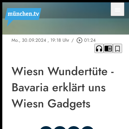
menu
Mo., 30.09.2024
, 19:18 Uhr
/
play_circle_outline
01:24
headphones
chrome_reader_mode
bookmark_border
Wiesn Wundertüte -
Bavaria erklärt uns
Wiesn Gadgets