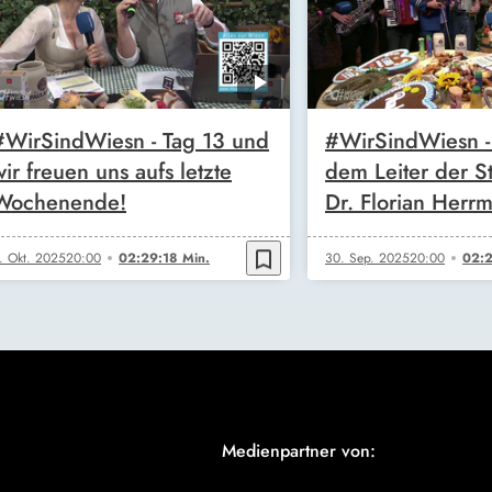
#WirSindWiesn - Tag 13 und
#WirSindWiesn - 
wir freuen uns aufs letzte
dem Leiter der St
Wochenende!
Dr. Florian Herr
bookmark_border
. Okt. 2025
20:00
02:29:18 Min.
30. Sep. 2025
20:00
02:2
Medienpartner von: