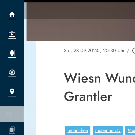
Sa., 28.09.2024
, 20:30 Uhr
/
play_cir
Wiesn Wunde
Grantler
muenchen
muenchen.tv
Mü