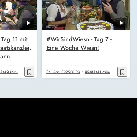
Tag 11 mit
#WirSindWiesn - Tag 7 -
aatskanzlei,
Eine Woche Wiesn!
mann
bookmark_border
bookmark_border
8:42 Min.
26. Sep. 2025
20:00
02:28:41 Min.