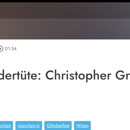
cle_outline
01:54
rtüte: Christopher Gr
nchen
münchen.tv
Oktoberfest
Wiesn