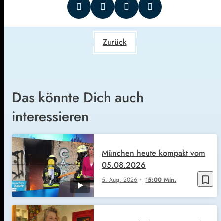
Zurück
Das könnte Dich auch
interessieren
München heute kompakt vom
05.08.2026
bookmark_border
5. Aug. 2026
15:00 Min.