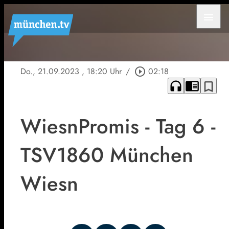
menu
Do., 21.09.2023
, 18:20 Uhr
/
play_circle_outline
02:18
headphones
chrome_reader_mode
bookmark_border
WiesnPromis - Tag 6 -
TSV1860 München
Wiesn