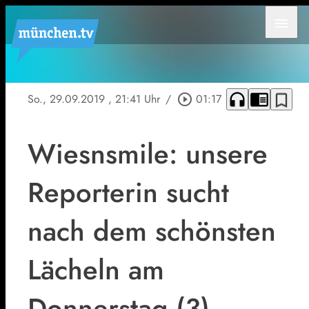
menu
headphones
chrome_reader_mode
bookmark_border
So., 29.09.2019
, 21:41 Uhr
/
play_circle_outline
01:17
Wiesnsmile: unsere
Reporterin sucht
nach dem schönsten
Lächeln am
Donnerstag (3)