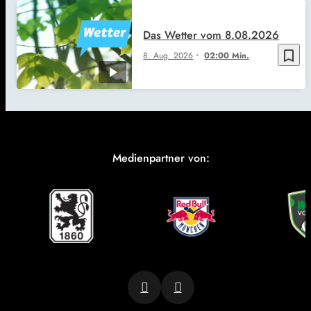
Das Wetter vom 8.08.2026
bookmark_border
8. Aug. 2026
02:00 Min.
Medienpartner von: