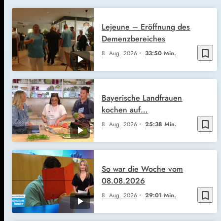
Lejeune – Eröffnung des
Demenzbereiches
bookmark_border
8. Aug. 2026
33:50 Min.
Bayerische Landfrauen
kochen auf…
bookmark_border
8. Aug. 2026
25:38 Min.
So war die Woche vom
08.08.2026
bookmark_border
8. Aug. 2026
29:01 Min.