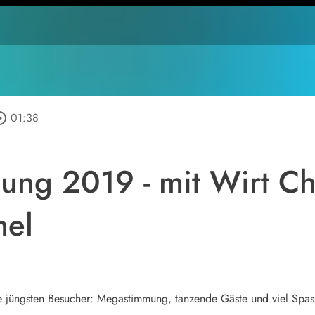
e_outline
01:38
ng 2019 - mit Wirt Chr
mel
ie jüngsten Besucher: Megastimmung, tanzende Gäste und viel Spass