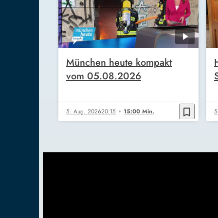
München heute kompakt
vom 05.08.2026
bookmark_border
5. Aug. 2026
20:15
15:00 Min.
5