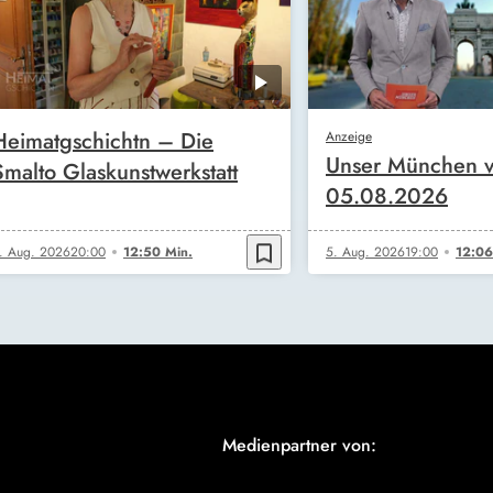
Heimatgschichtn – Die
Anzeige
Unser München 
Smalto Glaskunstwerkstatt
05.08.2026
bookmark_border
. Aug. 2026
20:00
12:50 Min.
5. Aug. 2026
19:00
12:06
Medienpartner von: