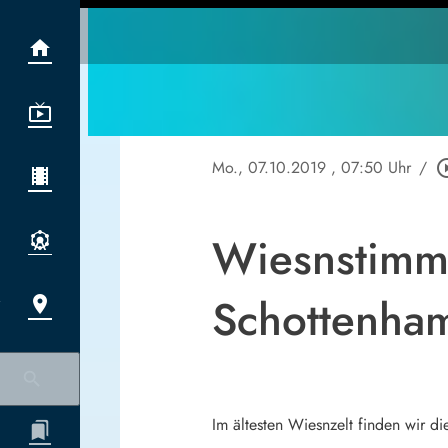
Mo., 07.10.2019
, 07:50 Uhr
/
play_circl
Wiesnstimmu
Schottenha
Im ältesten Wiesnzelt finden wir d