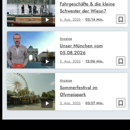
Fahrgeschäfte & die kleine
Schwester der Wiesn?
bookmark_border
6. Aug. 2026
02:14 Min.
Anzeige
Unser München vom
05.08.2026
bookmark_border
5. Aug. 2026
12:06 Min.
Anzeige
Sommerfestival im
Olympiapark
bookmark_border
5. Aug. 2026
03:27 Min.