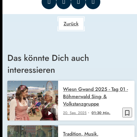
Zurück
Das könnte Dich auch
interessieren
Wiesn Gwand 2025 - Tag 01 -
Böhmerwald Sing- &
Volkstanzgruppe
bookmark_border
20. Sep. 2025
01:30 Min.
Tradition, Musik,