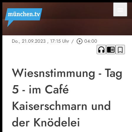
menu
Do., 21.09.2023
, 17:15 Uhr
/
play_circle_outline
04:00
headphones
chrome_reader_mode
bookmark_border
Wiesnstimmung - Tag
5 - im Café
Kaiserschmarn und
der Knödelei