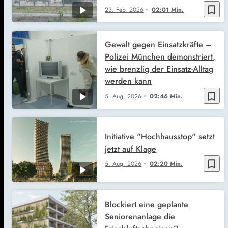
bookmark_border
23. Feb. 2026
02:01 Min.
Gewalt gegen Einsatzkräfte –
Polizei München demonstriert,
wie brenzlig der Einsatz-Alltag
werden kann
bookmark_border
5. Aug. 2026
02:46 Min.
Initiative "Hochhausstop" setzt
jetzt auf Klage
bookmark_border
5. Aug. 2026
02:20 Min.
Blockiert eine geplante
Seniorenanlage die