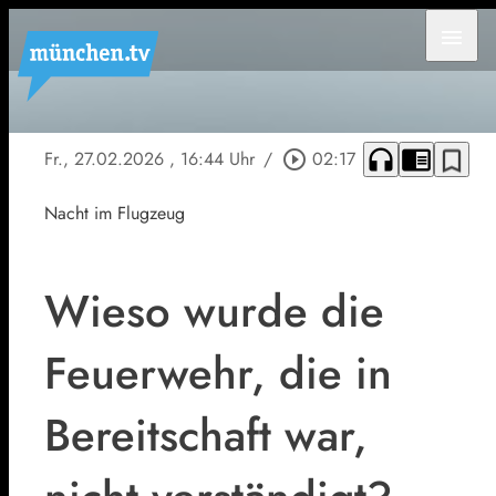
menu
headphones
chrome_reader_mode
bookmark_border
Fr., 27.02.2026
, 16:44 Uhr
/
play_circle_outline
02:17
Nacht im Flugzeug
Wieso wurde die
Feuerwehr, die in
Bereitschaft war,