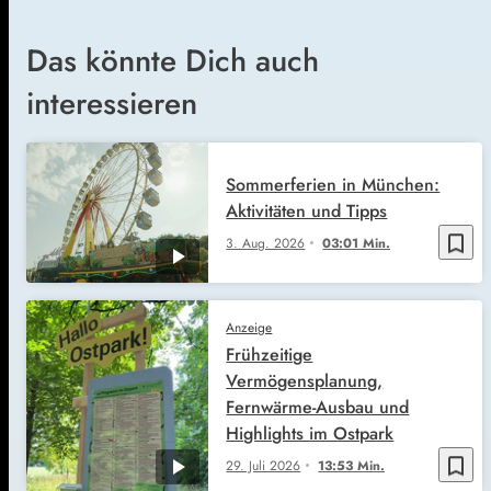
Das könnte Dich auch
interessieren
Sommerferien in München:
Aktivitäten und Tipps
bookmark_border
3. Aug. 2026
03:01 Min.
Anzeige
Frühzeitige
Vermögensplanung,
Fernwärme-Ausbau und
Highlights im Ostpark
bookmark_border
29. Juli 2026
13:53 Min.