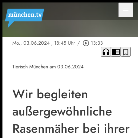
menu
Mo., 03.06.2024
, 18:45 Uhr
/
play_circle_outline
13:33
headphones
chrome_reader_mode
bookmark_border
Tierisch München am 03.06.2024
Wir begleiten
außergewöhnliche
Rasenmäher bei ihrer