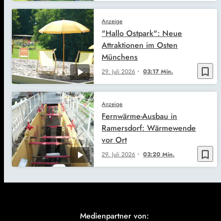
Anzeige
"Hallo Ostpark": Neue
Attraktionen im Osten
Münchens
bookmark_border
29. Juli 2026
03:17 Min.
Anzeige
Fernwärme-Ausbau in
Ramersdorf: Wärmewende
vor Ort
bookmark_border
29. Juli 2026
03:20 Min.
Medienpartner von: