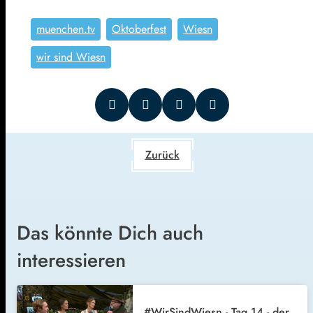
muenchen.tv
Oktoberfest
Wiesn
wir sind Wiesn
Zurück
Das könnte Dich auch
interessieren
#WirSindWiesn - Tag 14 - der