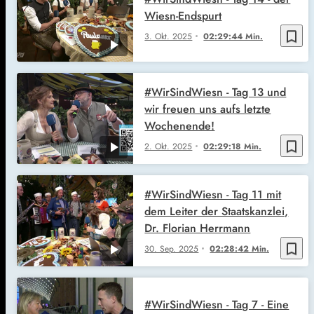
Wiesn-Endspurt
bookmark_border
3. Okt. 2025
02:29:44 Min.
#WirSindWiesn - Tag 13 und
wir freuen uns aufs letzte
Wochenende!
bookmark_border
2. Okt. 2025
02:29:18 Min.
#WirSindWiesn - Tag 11 mit
dem Leiter der Staatskanzlei,
Dr. Florian Herrmann
bookmark_border
30. Sep. 2025
02:28:42 Min.
#WirSindWiesn - Tag 7 - Eine