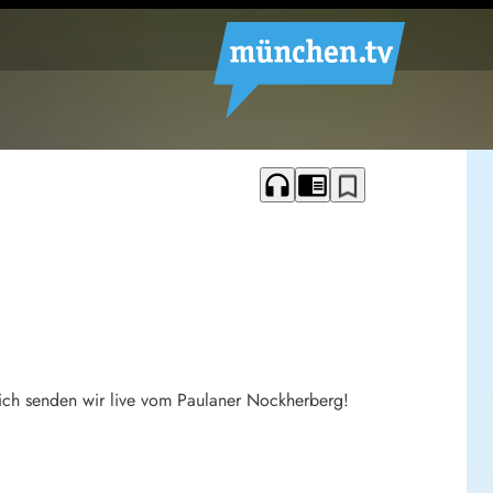
headphones
chrome_reader_mode
bookmark_border
ich senden wir live vom Paulaner Nockherberg!