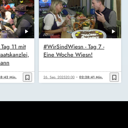
Tag 11 mit
#WirSindWiesn - Tag 7 -
aatskanzlei,
Eine Woche Wiesn!
mann
bookmark_border
bookmark_border
8:42 Min.
26. Sep. 2025
20:00
02:28:41 Min.