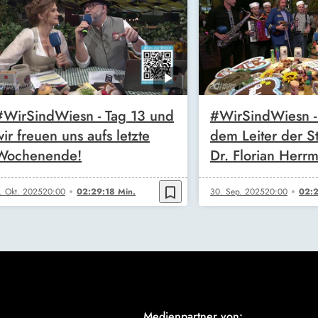
#WirSindWiesn - Tag 13 und
#WirSindWiesn - 
wir freuen uns aufs letzte
dem Leiter der St
Wochenende!
Dr. Florian Herr
bookmark_border
. Okt. 2025
20:00
02:29:18 Min.
30. Sep. 2025
20:00
02:2
Medienpartner von: