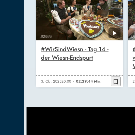
#WirSindWiesn - Tag 14 -
der Wiesn-Endspurt
bookmark_border
3. Okt. 2025
20:00
02:29:44 Min.
2