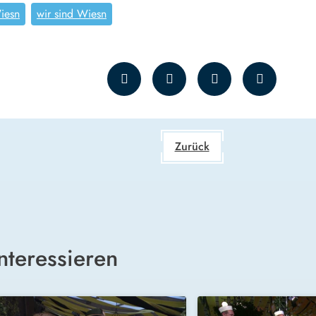
iesn
wir sind Wiesn
Zurück
nteressieren