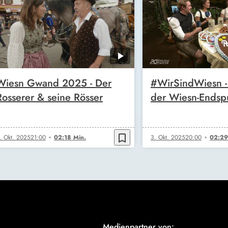
Wiesn Gwand 2025 - Der
#WirSindWiesn - 
Rosserer & seine Rösser
der Wiesn-Endsp
bookmark_border
. Okt. 2025
21:00
02:18 Min.
3. Okt. 2025
20:00
02:29
Medienpartner von: