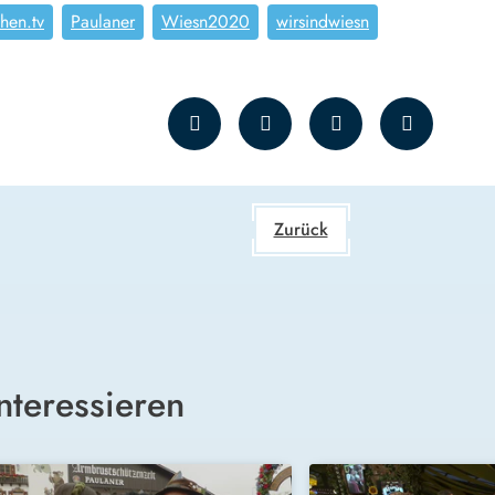
hen.tv
Paulaner
Wiesn2020
wirsindwiesn
Zurück
nteressieren