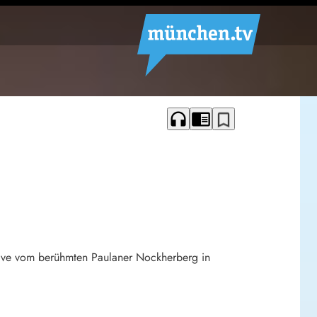
headphones
chrome_reader_mode
bookmark_border
 live vom berühmten Paulaner Nockherberg in