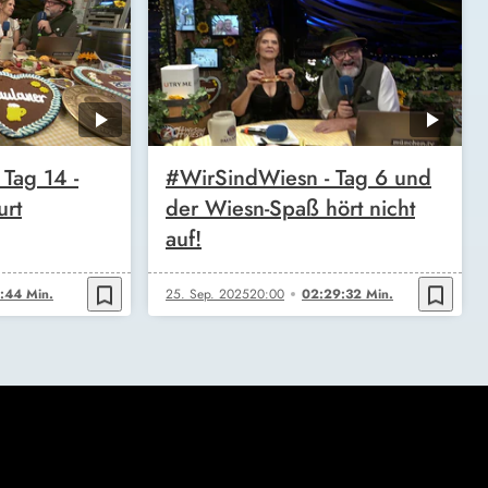
Tag 14 -
#WirSindWiesn - Tag 6 und
urt
der Wiesn-Spaß hört nicht
auf!
bookmark_border
bookmark_border
:44 Min.
25. Sep. 2025
20:00
02:29:32 Min.