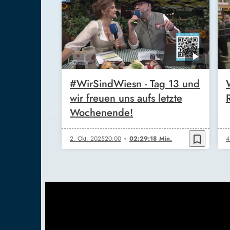
#WirSindWiesn - Tag 13 und
wir freuen uns aufs letzte
Wochenende!
bookmark_border
2. Okt. 2025
20:00
02:29:18 Min.
4