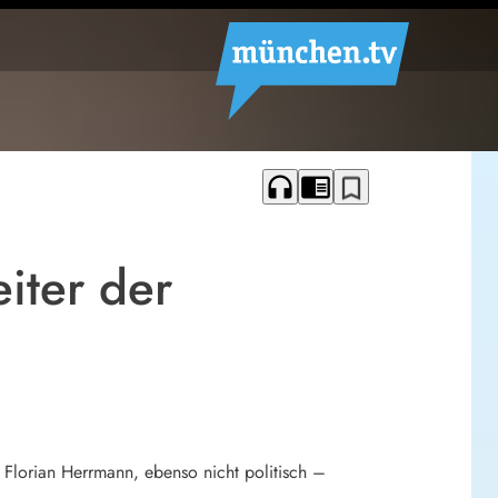
headphones
chrome_reader_mode
bookmark_border
iter der
n
 Florian Herrmann, ebenso nicht politisch –