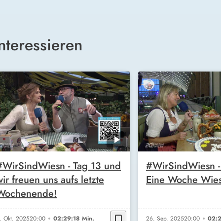
nteressieren
#WirSindWiesn - Tag 13 und
#WirSindWiesn - 
wir freuen uns aufs letzte
Eine Woche Wies
Wochenende!
bookmark_border
. Okt. 2025
20:00
02:29:18 Min.
26. Sep. 2025
20:00
02:2