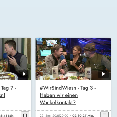
Tag 7 -
#WirSindWiesn - Tag 3 -
n!
Haben wir einen
Wackelkontakt?
bookmark_border
bookmark_border
8:41 Min.
22. Sep. 2025
20:00
02:30:27 Min.