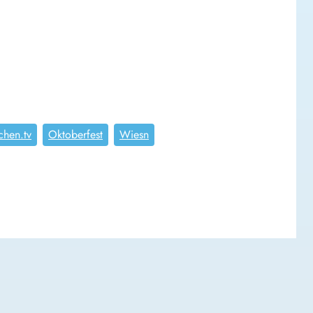
hen.tv
Oktoberfest
Wiesn