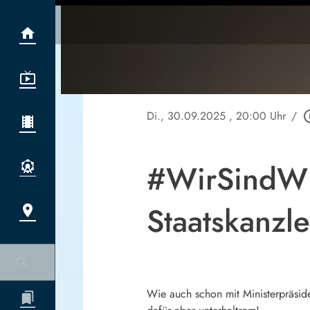
Di., 30.09.2025
, 20:00 Uhr
/
play_cir
#WirSindWie
Staatskanzle
Wie auch schon mit Ministerpräside