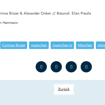
inna Binzer & Alexander Onken // Bräurosl: Elian Preuhs
ian Herrmann
Corinna Binzer
muenchen
muenchen.tv
München
münc
Zurück