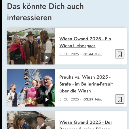
Das könnte Dich auch
interessieren
Wiesn Gwand 2025 - Ein
Wiesn-Liebespaar
bookmark_border
5. Okt. 2025
01:44 Min.
Preuhs vs. Wiesn 2025 -
Strafe - im Ballerina-Fatsuit
über die Wiesn
bookmark_border
5. Okt. 2025
03:59 Min.
Wiesn Gwand 2025 - Der