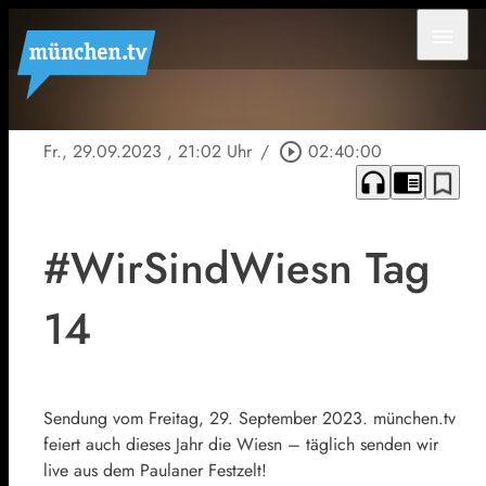
menu
Fr., 29.09.2023
, 21:02 Uhr
/
play_circle_outline
02:40:00
headphones
chrome_reader_mode
bookmark_border
#WirSindWiesn Tag
14
Sendung vom Freitag, 29. September 2023. münchen.tv
feiert auch dieses Jahr die Wiesn – täglich senden wir
live aus dem Paulaner Festzelt!