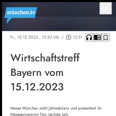
menu
headphones
chrome_reader_mode
bookmark_border
Fr., 15.12.2023
, 13:20 Uhr
/
play_circle_outline
13:51
Wirtschaftstreff
Bayern vom
15.12.2023
Messe München zieht Jahresbilanz und präsentiert ihr
Messeprogramm fürs nächste Jahr.