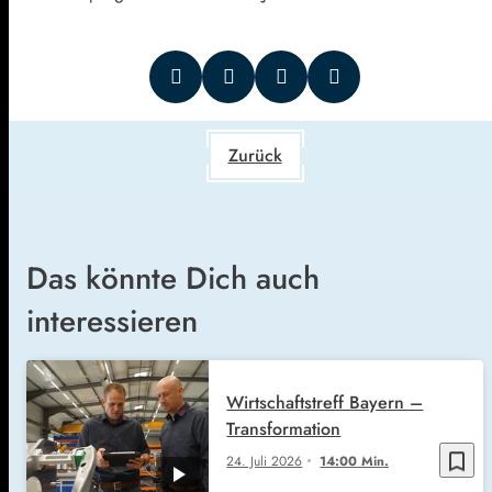
Zurück
Das könnte Dich auch
interessieren
Wirtschaftstreff Bayern –
Transformation
bookmark_border
24. Juli 2026
14:00 Min.