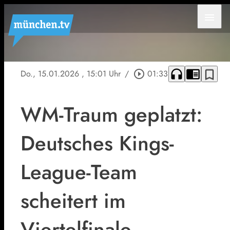
menu
headphones
chrome_reader_mode
bookmark_border
Do., 15.01.2026
, 15:01 Uhr
/
play_circle_outline
01:33
WM-Traum geplatzt:
Deutsches Kings-
League-Team
scheitert im
Viertelfinale