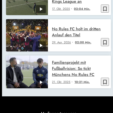
Kings League an
bookmark_border
17. Okt. 2025
02:04 Min.
No Rules FC holt im dritten
Anlauf den Titel
bookmark_border
29. Apr. 2026
02:00 Min.
Familienprojekt mit
Fußballvision: So tickt
Münchens No Rules FC
bookmark_border
21. Okt. 2025
10:21 Min.